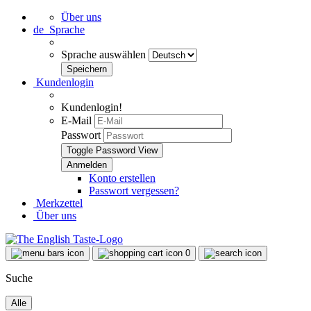
Über uns
de
Sprache
Sprache auswählen
Kundenlogin
Kundenlogin!
E-Mail
Passwort
Toggle Password View
Konto erstellen
Passwort vergessen?
Merkzettel
Über uns
0
Suche
Alle