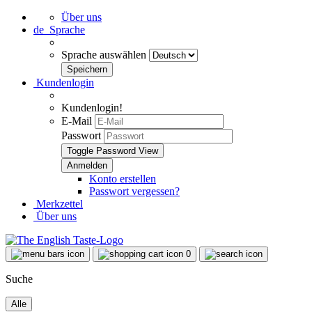
Über uns
de
Sprache
Sprache auswählen
Kundenlogin
Kundenlogin!
E-Mail
Passwort
Toggle Password View
Konto erstellen
Passwort vergessen?
Merkzettel
Über uns
0
Suche
Alle