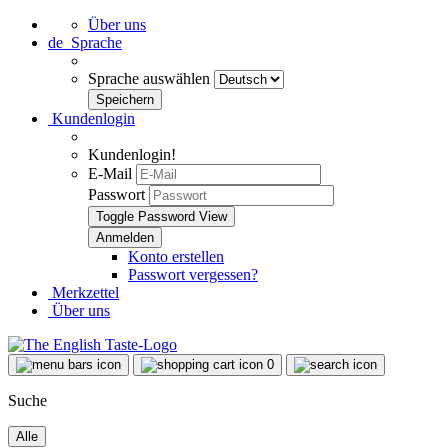
Über uns
de
Sprache
Sprache auswählen
Kundenlogin
Kundenlogin!
E-Mail
Passwort
Toggle Password View
Konto erstellen
Passwort vergessen?
Merkzettel
Über uns
0
Suche
Alle